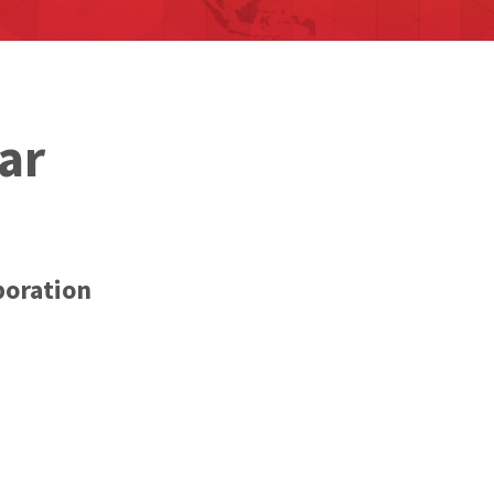
ar
poration