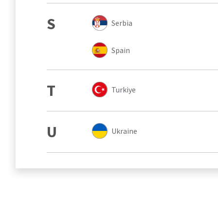
S
Serbia
Spain
T
Turkiye
U
Ukraine