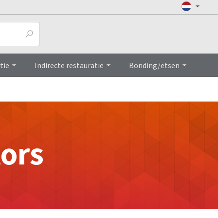
tie
Indirecte restauratie
Bonding/etsen
tors