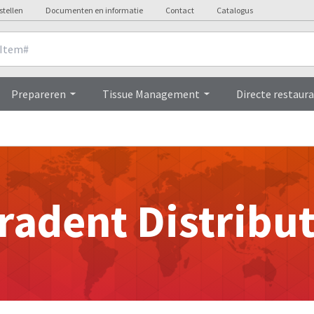
stellen
Documenten en informatie
Contact
Catalogus
Prepareren
Tissue Management
Directe restaura
radent Distribu