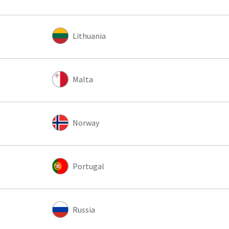
Lithuania
Malta
Norway
Portugal
Russia