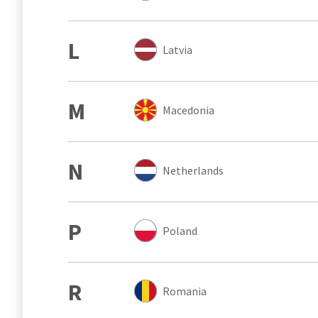
L
Latvia
M
Macedonia
N
Netherlands
P
Poland
R
Romania