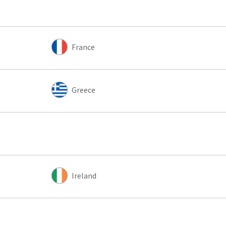
France
Greece
Ireland