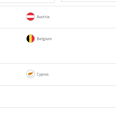
Austria
Belgium
Cyprus