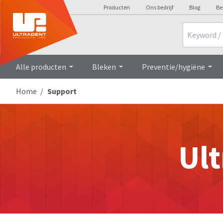
Producten
Ons bedrijf
Blog
Be
Search
Alle producten
Bleken
Preventie/hygiëne
Home
Support
Ult