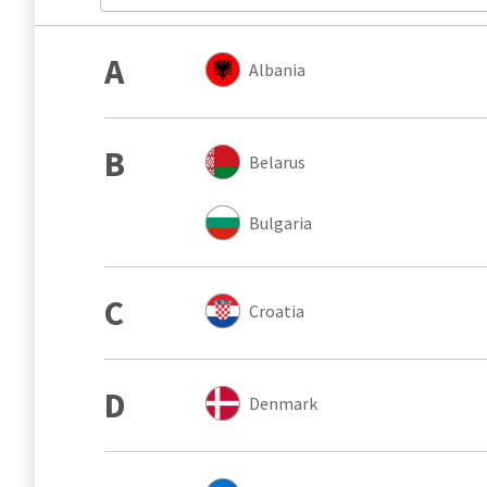
A
Albania
B
Belarus
Bulgaria
C
Croatia
D
Denmark