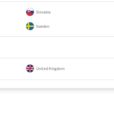
Slovakia
Sweden
United Kingdom