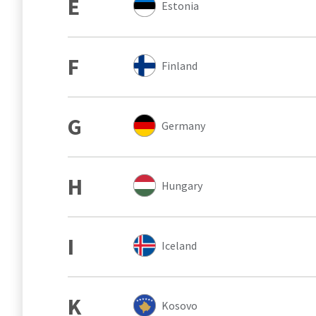
E
Estonia
F
Finland
G
Germany
H
Hungary
I
Iceland
K
Kosovo