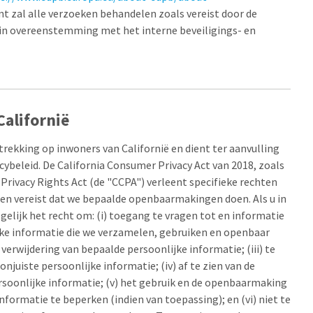
ent zal alle verzoeken behandelen zoals vereist door de
 in overeenstemming met het interne beveiligings- en
Californië
trekking op inwoners van Californië en dient ter aanvulling
acybeleid. De California Consumer Privacy Act van 2018, zoals
 Privacy Rights Act (de "CCPA") verleent specifieke rechten
 en vereist dat we bepaalde openbaarmakingen doen. Als u in
gelijk het recht om: (i) toegang te vragen tot en informatie
jke informatie die we verzamelen, gebruiken en openbaar
verwijdering van bepaalde persoonlijke informatie; (iii) te
njuiste persoonlijke informatie; (iv) af te zien van de
rsoonlijke informatie; (v) het gebruik en de openbaarmaking
nformatie te beperken (indien van toepassing); en (vi) niet te