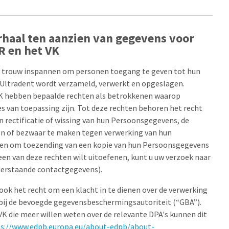
rhaal ten aanzien van gegevens voor
R en het VK
er trouw inspannen om personen toegang te geven tot hun
Ultradent wordt verzameld, verwerkt en opgeslagen.
VK hebben bepaalde rechten als betrokkenen waarop
es van toepassing zijn. Tot deze rechten behoren het recht
 rectificatie of wissing van hun Persoonsgegevens, de
en of bezwaar te maken tegen verwerking van hun
en om toezending van een kopie van hun Persoonsgegevens
 een van deze rechten wilt uitoefenen, kunt u uw verzoek naar
nderstaande contactgegevens).
ok het recht om een klacht in te dienen over de verwerking
ij de bevoegde gegevensbeschermingsautoriteit (“GBA”).
VK die meer willen weten over de relevante DPA's kunnen dit
s://www.edpb.europa.eu/about-edpb/about-