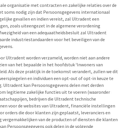
ale organisatie met contracten en zakelijke relaties over de
het soms nodig zijn dat Persoonsgegevens internationaal
lijke gevallen en indien vereist, zal Ultradent een
jgen, zoals uiteengezet in de algemene verordening
fwezigheid van een adequaatheidsbesluit zal Ultradent
arde industriestandaarden voor het beveiligen van de
gevens.
or Ultradent worden verzameld, worden niet aan andere
zien van het bepaalde in het hoofdstuk ‘Inwoners van
leid. Als deze praktijk in de toekomst verandert, zullen we dit
weerspiegelen en individuen een opt-out of opt-in keuze te
ng. Ultradent kan Persoonsgegevens delen met derden
 om legitieme zakelijke functies uit te voeren (waaronder
atschappijen, bedrijven die Ultradent technische
nen voor de websites van Ultradent, financiële instellingen
r orders die door klanten zijn geplaatst, leveranciers en
ng vergemakkelijken van de producten of diensten die klanten
 kan Persoonsgegevens ook delen in de volgende