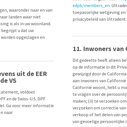
edpb/members_en
. Ultrad
en, waaronder naar en van
toepasselijke wetgeving en
naar landen waar niet
privacybeleid van Ultradent.
ing is als in uw woonland.
 begrijpt u dat uw
n worden opgeslagen en
11. Inwoners van 
Dit gedeelte heeft alleen be
op de informatie in dit Priv
vens uit de EER
gewijzigd door de California
 de VS
aan inwoners van Californië
Californië woont, hebt u mo
tatement, voldoet
te vragen over de persoonli
DPF en de Swiss-U.S. DPF
maken; (ii) te verzoeken om 
el. Ga voor meer informatie
verzoeken om correctie van o
en naar
verkoop of het delen van pe
van gevoelige persoonlijke i