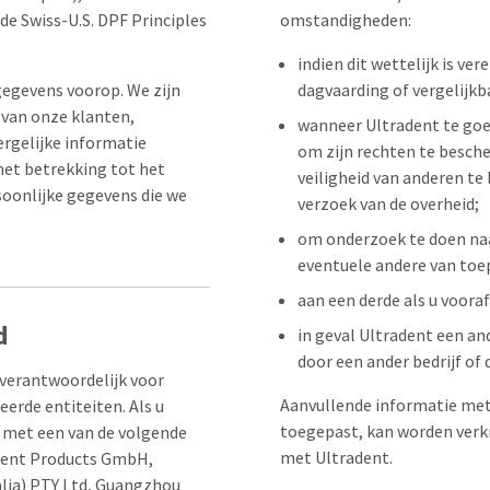
de Swiss-U.S. DPF Principles
omstandigheden:
indien dit wettelijk is ve
 gegevens voorop. We zijn
dagvaarding of vergelijkb
 van onze klanten,
wanneer Ultradent te goe
rgelijke informatie
om zijn rechten te besche
met betrekking tot het
veiligheid van anderen te
oonlijke gegevens die we
verzoek van de overheid;
om onderzoek te doen naa
eventuele andere van toe
aan een derde als u voor
d
in geval Ultradent een and
door een ander bedrijf of 
s verantwoordelijk voor
Aanvullende informatie met
eerde entiteiten. Als u
toegepast, kan worden verk
n met een van de volgende
met Ultradent.
radent Products GmbH,
ralia) PTY Ltd, Guangzhou