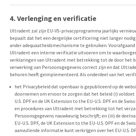
4. Verlenging en verificatie
Ultradent zal zijn EU-VS-privacyprogramma jaarlijks vernieuw
bepaalt dat het een dergelijke certificering niet langer nodig
ander adequaatheidsmechanisme te gebruiken. Voorafgaand a
Ultradent een interne verificatie uitvoeren om te waarborge
verklaringen van Ultradent met betrekking tot de door het b
verwerking van Persoonsgegevens correct zijn en dat Ultrad
behoren heeft geïmplementeerd. Als onderdeel van het verifi
het Privacybeleid dat openbaar is gepubliceerd op de webs
doornemen om ervoor te zorgen dat het beleid (i) voldoet 
U.S. DPF en de UK Extension to the EU-U.S. DPF en de Swiss-U
en procedures van Ultradent met betrekking tot het verz
Persoonsgegevens nauwkeurig beschrijft; en (iii) de deeln
EU-U.S. DPF, de UK Extension to the EU-U.S. DPF en de Swis
aanvullende informatie kunt verkrijgen over het EU-U.S. D