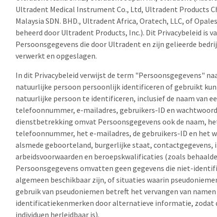
Ultradent Medical Instrument Co., Ltd, Ultradent Products C
Malaysia SDN. BHD., Ultradent Africa, Oratech, LLC, of Opal
beheerd door Ultradent Products, Inc.). Dit Privacybeleid is v
Persoonsgegevens die door Ultradent en zijn gelieerde bedr
verwerkt en opgeslagen.
In dit Privacybeleid verwijst de term "Persoonsgegevens" na
natuurlijke persoon persoonlijk identificeren of gebruikt k
natuurlijke persoon te identificeren, inclusief de naam van e
telefoonnummer, e-mailadres, gebruikers-ID en wachtwoord. 
dienstbetrekking omvat Persoonsgegevens ook de naam, het
telefoonnummer, het e-mailadres, de gebruikers-ID en het 
alsmede geboorteland, burgerlijke staat, contactgegevens, i
arbeidsvoorwaarden en beroepskwalificaties (zoals behaalde
Persoonsgegevens omvatten geen gegevens die niet-identif
algemeen beschikbaar zijn, of situaties waarin pseudonieme
gebruik van pseudoniemen betreft het vervangen van namen 
identificatiekenmerken door alternatieve informatie, zodat 
individuen herleidbaar is).