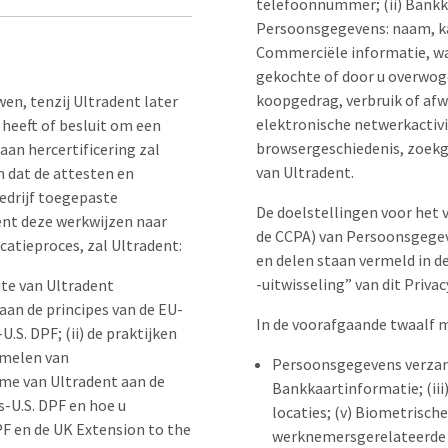
telefoonnummer; (ii) Bankk
Persoonsgegevens: naam, ka
Commerciële informatie, wa
gekochte of door u overwoge
koopgedrag, verbruik of afw
en, tenzij Ultradent later
elektronische netwerkactiv
 heeft of besluit om een
browsergeschiedenis, zoekge
an hercertificering zal
van Ultradent.
n dat de attesten en
edrijf toegepaste
De doelstellingen voor het 
ent deze werkwijzen naar
de CCPA) van Persoonsgege
catieproces, zal Ultradent:
en delen staan vermeld in 
-uitwisseling” van dit Privac
ite van Ultradent
aan de principes van de EU-
In de voorafgaande twaalf 
.S. DPF; (ii) de praktijken
amelen van
Persoonsgegevens verzamel
ame van Ultradent aan de
Bankkaartinformatie; (iii
s-U.S. DPF en hoe u
locaties; (v) Biometrische
PF en de UK Extension to the
werknemersgerelateerde in