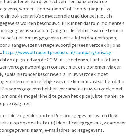
het uitoefenen van deze rechten. Ten aanzien van de
egevens, worden “doorverkoop” of “doorverkopen” zo
re zin ook scenario’s omvatten die traditioneel niet als
sgegevens worden beschouwd. Er kunnen daarom momenten
onsgegevens verkopen (volgens de definitie van de term in
t te oefenen om uw gegevens niet te laten doorverkopen,
door u aangewezen vertegenwoordiger) een verzoek bij ons
k:
https://www.ultradentproducts.nl/company/privacy-
hten op grond van de CCPA uit te oefenen, kunt u (of kan
ezen vertegenwoordiger) contact met ons opnemen via een
k, zoals hieronder beschreven is. In uw verzoek moet
pgenomen om op redelijke wijze te kunnen vaststellen dat u
ij Persoonsgegevens hebben verzameld en uw verzoek moet
n om ons de mogelijkheid te geven het op de juiste manier te
 op te reageren.
irect de volgende soorten Persoonsgegevens over u (bijv.
iteiten op onze website): (i) Identificatiegegevens, waaronder
soonsgegevens: naam, e-mailadres, adresgegevens,