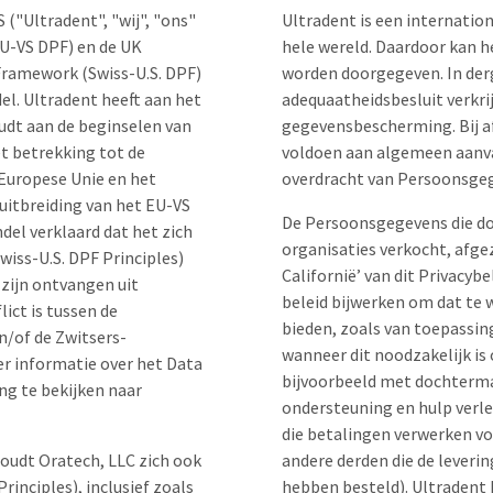
 ("Ultradent", "wij", "ons"
Ultradent is een internation
U-VS DPF) en de UK
hele wereld. Daardoor kan 
 Framework (Swiss-U.S. DPF)
worden doorgegeven. In derge
l. Ultradent heeft aan het
adequaatheidsbesluit verkri
udt aan de beginselen van
gegevensbescherming. Bij a
t betrekking tot de
voldoen aan algemeen aanva
Europese Unie en het
overdracht van Persoonsge
uitbreiding van het EU-VS
De Persoonsgegevens die do
del verklaard dat het zich
organisaties verkocht, afge
wiss-U.S. DPF Principles)
Californië’ van dit Privacybe
zijn ontvangen uit
beleid bijwerken om dat te 
lict is tussen de
bieden, zoals van toepassi
n/of de Zwitsers-
wanneer dit noodzakelijk is
er informatie over het Data
bijvoorbeeld met dochterma
g te bekijken naar
ondersteuning en hulp verle
die betalingen verwerken voo
houdt Oratech, LLC zich ook
andere derden die de leveri
inciples), inclusief zoals
hebben besteld). Ultradent