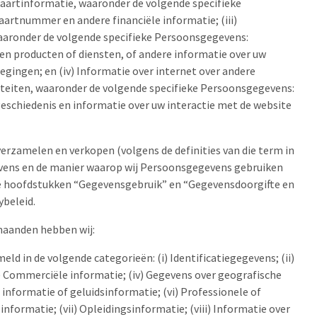
aartinformatie, waaronder de volgende specifieke
artnummer en andere financiële informatie; (iii)
aronder de volgende specifieke Persoonsgegevens:
n producten of diensten, of andere informatie over uw
egingen; en (iv) Informatie over internet over andere
iteiten, waaronder de volgende specifieke Persoonsgegevens:
schiedenis en informatie over uw interactie met de website
verzamelen en verkopen (volgens de definities van die term in
vens en de manier waarop wij Persoonsgegevens gebruiken
de hoofdstukken “Gegevensgebruik” en “Gegevensdoorgifte en
ybeleid.
maanden hebben wij:
d in de volgende categorieën: (i) Identificatiegegevens; (ii)
) Commerciële informatie; (iv) Gegevens over geografische
 informatie of geluidsinformatie; (vi) Professionele of
formatie; (vii) Opleidingsinformatie; (viii) Informatie over