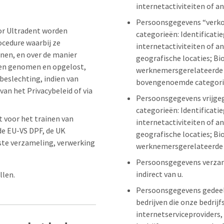
internetactiviteiten of a
Persoonsgegevens “verkoch
or Ultradent worden
categorieën: Identificat
ocedure waarbij ze
internetactiviteiten of a
nen, en over de manier
geografische locaties; Bi
den genomen en opgelost,
werknemersgerelateerde i
beslechting, indien van
bovengenoemde categorieë
an het Privacybeleid of via
Persoonsgegevens vrijgeg
categorieën: Identificat
t voor het trainen van
internetactiviteiten of a
de EU-VS DPF, de UK
geografische locaties; Bi
iste verzameling, verwerking
werknemersgerelateerde 
Persoonsgegevens verzame
indirect van u.
llen.
Persoonsgegevens gedeeld
bedrijven die onze bedri
internetserviceproviders,