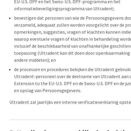
EU-U.S. DPF en het Swiss-U.S. DPF-programma en het
informatiebeveiligingsprogramma van Ultradent;
bevestigen dat personen van wie de Persoonsgegevens do
verzameld, adequaat zullen worden voorgelicht over de pr
opmerkingen, suggesties, vragen of klachten kunnen indie
waarop eventuele vragen of klachten in behandeling wor
inclusief de beschikbaarheid van onafhankelijke geschillen
toepassing (Ultradent kan dit doen door openbaarmaking v
andere middelen); en
de processen en procedures bekijken die Ultradent gebruik
Ultradent-personeel over de deelname van Ultradent aan 
Extension to the EU-U.S. DPF en de Swiss-U.S. DPF en de ju
en opslag van Persoonsgegevens.
Ultradent zal jaarlijks een interne verificatieverklaring opste