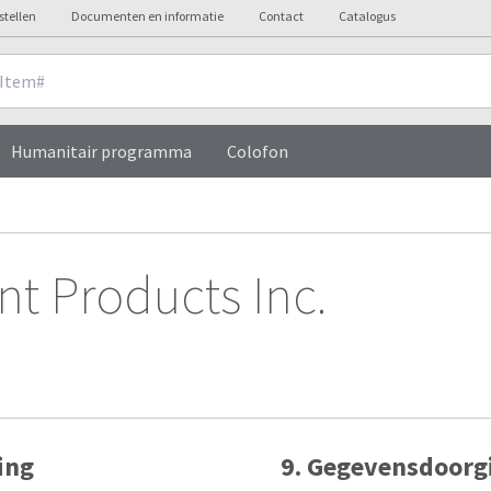
stellen
Documenten en informatie
Contact
Catalogus
Humanitair programma
Colofon
nt Products Inc.
ing
9. Gegevensdoorgi