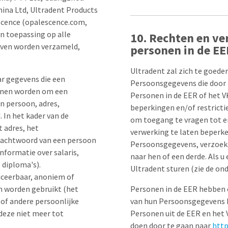
hina Ltd, Ultradent Products
escence (opalescence.com,
an toepassing op alle
10. Rechten en ve
ijven worden verzameld,
personen in de EE
Ultradent zal zich te goed
ar gegevens die een
Persoonsgegevens die door 
unnen worden om een
Personen in de EER of het 
en persoon, adres,
beperkingen en/of restricti
In het kader van de
om toegang te vragen tot en
 adres, het
verwerking te laten beperk
wachtwoord van een persoon
Persoonsgegevens, verzoek
nformatie over salaris,
naar hen of een derde. Als u
 diploma's).
Ultradent sturen (zie de o
iceerbaar, anoniem of
n worden gebruikt (het
Personen in de EER hebben o
of andere persoonlijke
van hun Persoonsgegevens b
deze niet meer tot
Personen uit de EER en het 
doen door te gaan naar
http