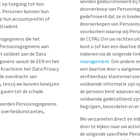
worden gediscrimineerd bij 
K op toegang tot hun
doorverkoop van Persoonsg
. Personen kunnen hun
gedefinieerd dat ze in brede
p hun accountprofiel of
doorverkopen van Persoon
ltradent.
voorkomen waarop wij Perso
onsgegevens die het
de CCPA). Om uw rechten ui
e Persoonsgegevens aan
kunt u (of kan een daartoe 
t voldoet aan de Data
indienen via de volgende lin
gevens vanuit de EER en het
management.
Om andere rec
. Krachtens het Data Privacy
een daartoe door u aangew
 de overdracht van
verifieerbaar klantenverzoe
, tenzij we kunnen bewijzen
voldoende informatie zijn o
 gaven tot de schade.
de persoon bent waarvan w
voldoende gedetailleerd zij
 worden Persoonsgegevens
begrijpen, beoordelen en er
overheidsinstanties,
We verzamelen direct en ind
door te kijken naar uw activ
de volgende specifieke Per