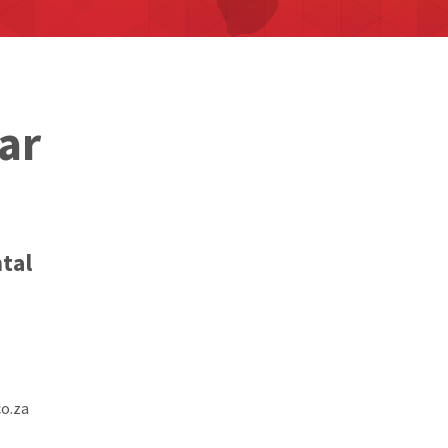
ar
tal
o.za