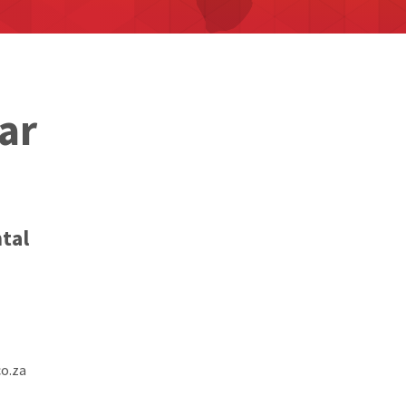
ar
tal
o.za