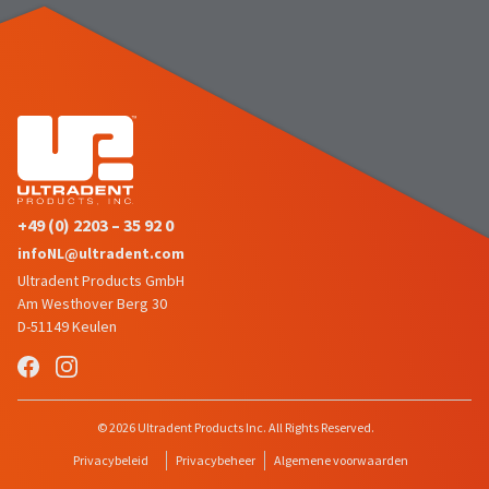
status
third-
by
party
calling
our
payment
customer
management
service
department
platform
at
HighRadius.
888.230.1420.
Please
The
+49 (0) 2203 – 35 92 0
have
estimated
infoNL@ultradent.com
ship
your
date*
Ultradent Products GmbH
login
is
Am Westhover Berg 30
subject
credentials
D-51149 Keulen
to
ready.
change
at
anytime
ancel
due
© 2026 Ultradent Products Inc. All Rights Reserved.
to
item
Privacybeleid
Privacybeheer
Algemene voorwaarden
ntinue
availability.
to