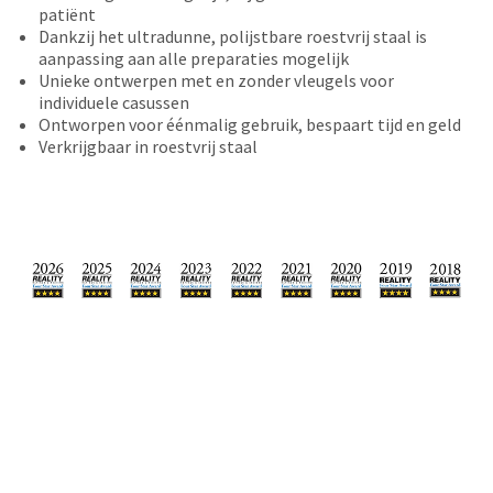
date
patiënt
account.
is
Dankzij het ultradunne, polijstbare roestvrij staal is
If
subject
aanpassing aan alle preparaties mogelijk
you
to
Unieke ontwerpen met en zonder vleugels voor
do
change
individuele casussen
not
at
Ontworpen voor éénmalig gebruik, bespaart tijd en geld
have
any
Verkrijgbaar in roestvrij staal
access
time
to
due
this
to
email
item
you
availability.
will
You
be
will
able
receive
to
an
self-
order
register,
confirmation
but
email
will
and
need
an
your
email
customer
when