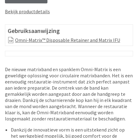
your
be
HighRadius
shipped
Bekijk productdetails
account.
at
This
a
email
later
Gebruiksaanwijzing
is
date
the
Omni-Matrix™ Disposable Retainer and Matrix IFU
separate
best
from
way
the
to
rest
create
of
your
De nieuwe matrixband en spanklem Omni-Matrix is een
your
HighRadius
geweldige oplossing voor circulaire matrixbanden. Het is een
order
account
eenvoudig restauratie-instrument dat zich perfect aanpast
once
because
aan iedere preparatie. De omtrek van de band kan
it
it
gemakkelijk worden aangepast door aan de handgreep te
has
contains
draaien. Dankzij de scharnierende kop kan hij in elk kwadrant
been
a
van de mond worden aangebracht. Wanneer de restauratie
replenished.
unique
klaar is, kan de Omni-Matrixband eenvoudig worden
link
losgemaakt zonder restauratiemateriaal te beschadigen.
The
associated
estimated
Dankzij de innovatieve vorm is een uitstekend zicht op
with
ship
het werkgebied mogelijk, bij goed comfort voor de
your