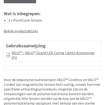
your
be
HighRadius
shipped
account.
at
Wat is inbegrepen:
This
a
email
2 x PointCure-lenzen
later
is
date
the
Bekijk productdetails
separate
best
from
way
the
to
Gebruiksaanwijzing
rest
create
of
your
VALO™ / VALO™ Grand LED Curing Lights Accessories
your
HighRadius
IFU
order
account
once
because
it
it
has
contains
been
Voor de ledpolymerisatielampen VALO™ Cordless en VALO™
a
replenished.
Corded zijn magnetische lenzen heel nuttig, omdat hiermee
unique
specifieke uithardingsprocedures mogelijk zijn en de
link
The
toepassingen van de polymerisatielamp kunnen worden
associated
estimated
uitgebreid. Alle lenzen worden op de kop van de VALO™-
with
ship
polymerisatielamp vastgezet met behulp van een sterke
your