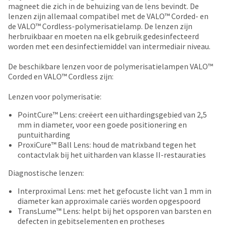
date
magneet die zich in de behuizing van de lens bevindt. De
account.
is
lenzen zijn allemaal compatibel met de VALO™ Corded- en
If
subject
de VALO™ Cordless-polymerisatielamp. De lenzen zijn
you
to
herbruikbaar en moeten na elk gebruik gedesinfecteerd
do
change
worden met een desinfectiemiddel van intermediair niveau.
not
at
have
any
De beschikbare lenzen voor de polymerisatielampen VALO™
access
time
Corded en VALO™ Cordless zijn:
to
due
this
to
Lenzen voor polymerisatie:
email
item
you
availability.
PointCure™ Lens: creëert een uithardingsgebied van 2,5
will
You
mm in diameter, voor een goede positionering en
be
will
puntuitharding
able
receive
ProxiCure™ Ball Lens: houd de matrixband tegen het
to
an
contactvlak bij het uitharden van klasse II-restauraties
self-
order
register,
confirmation
Diagnostische lenzen:
but
email
will
Interproximal Lens: met het gefocuste licht van 1 mm in
and
need
diameter kan approximale cariës worden opgespoord
an
your
TransLume™ Lens: helpt bij het opsporen van barsten en
email
customer
defecten in gebitselementen en protheses
when