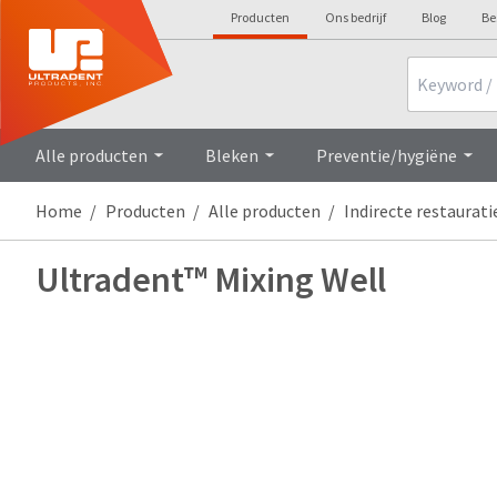
Producten
Ons bedrijf
Blog
Be
Search
Alle producten
Bleken
Preventie/hygiëne
Home
Producten
Alle producten
Indirecte restaurati
Ultradent™ Mixing Well