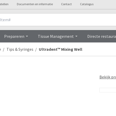
stellen
Documenten en informatie
Contact
Catalogus
Overview
Prepareren
Tissue Management
Directe restaura
e
Tips & Syringes
Ultradent™ Mixing Well
Bekijk pr