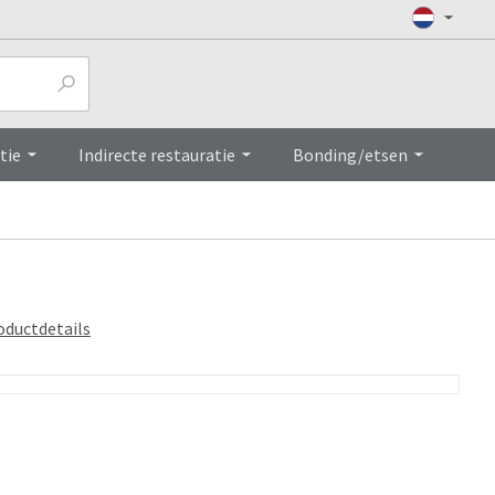
Top
tie
Indirecte restauratie
Bonding/etsen
oductdetails