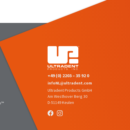
+49 (0) 2203 – 35 92 0
infoNL@ultradent.com
Ultradent Products GmbH
Am Westhover Berg 30
D-51149 Keulen
e™