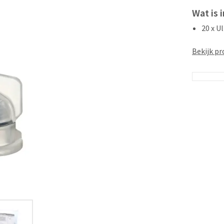
Wat is 
20 x U
Bekijk pr