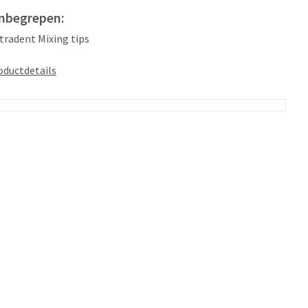
inbegrepen:
ltradent Mixing tips
oductdetails