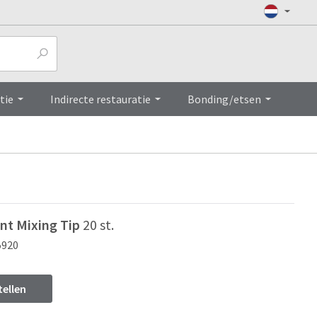
Top
tie
Indirecte restauratie
Bonding/etsen
nt Mixing Tip
20 st.
5920
tellen