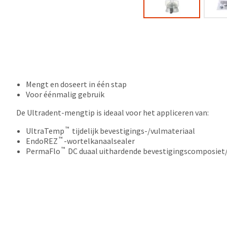
Mengt en doseert in één stap
Voor éénmalig gebruik
De Ultradent-mengtip is ideaal voor het appliceren van:
™
UltraTemp
tijdelijk bevestigings-/vulmateriaal
™
EndoREZ
-wortelkanaalsealer
™
PermaFlo
DC duaal uithardende bevestigingscomposiet