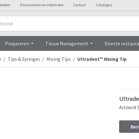
stellen
Documenten en informatie
Contact
Catalogus
Overview
Prepareren
Tissue Management
Directe restaura
e
Tips & Syringes
Mixing Tips
Ultradent™ Mixing Tip
Ultrade
Artikel# 
Bes