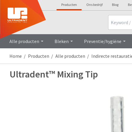
Producten
Ons bedrijf
Blog
Be
Search
Alle producten
Bleken
Preventie/hygiëne
Home
Producten
Alle producten
Indirecte restaurati
Ultradent™ Mixing Tip