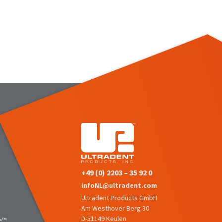
+49 (0) 2203 – 35 92 0
infoNL@ultradent.com
Ultradent Products GmbH
Am Westhover Berg 30
D-51149 Keulen
e™