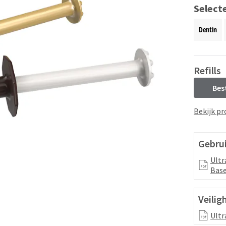
Selecte
Dentin
Refills
Bes
Bekijk pr
Gebru
Ultr
Base
Veilig
Ultr