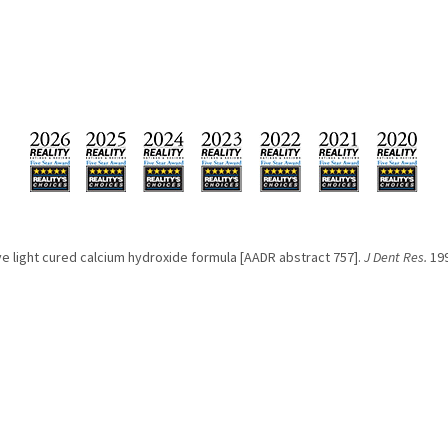
ve light cured calcium hydroxide formula [AADR abstract 757].
J Dent Res.
199