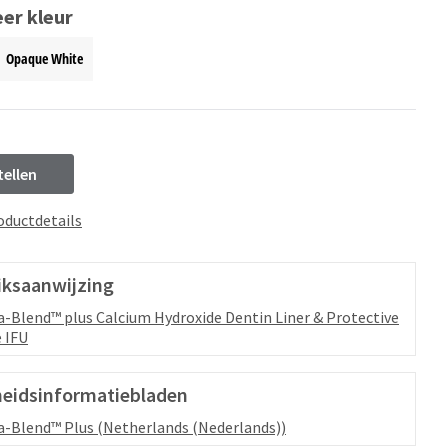
er kleur
Opaque White
tellen
oductdetails
iksaanwijzing
a-Blend™ plus Calcium Hydroxide Dentin Liner & Protective
 IFU
heidsinformatiebladen
a-Blend™ Plus (Netherlands (Nederlands))