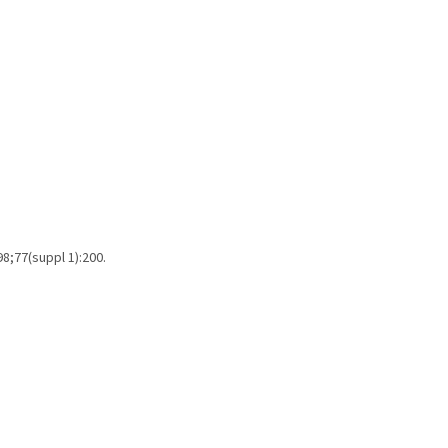
8;77(suppl 1):200.