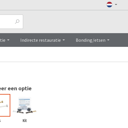
Top
tie
Indirecte restauratie
Bonding/etsen
eer een optie
s
Kit