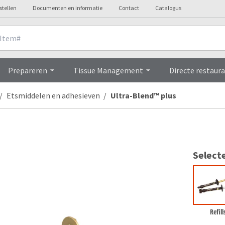
stellen
Documenten en informatie
Contact
Catalogus
Overview
Prepareren
Tissue Management
Directe restaura
Etsmiddelen en adhesieven
Ultra-Blend™ plus
Select
Refill